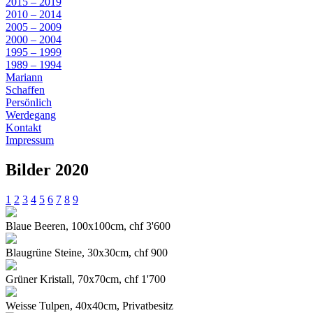
2015 – 2019
2010 – 2014
2005 – 2009
2000 – 2004
1995 – 1999
1989 – 1994
Mariann
Schaffen
Persönlich
Werdegang
Kontakt
Impressum
Bilder 2020
1
2
3
4
5
6
7
8
9
Blaue Beeren, 100x100cm, chf 3'600
Blaugrüne Steine, 30x30cm, chf 900
Grüner Kristall, 70x70cm, chf 1'700
Weisse Tulpen, 40x40cm, Privatbesitz